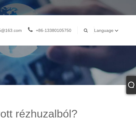
05@163.com
+86-13380105750
Language
rott rézhuzalból?