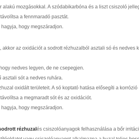
 alakú mozgásokkal. A szódabikarbóna és a liszt csiszoló jellege
eltávolítsa a fennmaradó pasztát.
gy hagyja, hogy megszáradjon.
akkor az oxidációt a sodrott rézhuzalból asztali só és nedves ke
, hogy nedves legyen, de ne csepegjen.
asztali sót a nedves ruhára.
uzal oxidált területeit. A só koptató hatása elősegíti a korrózió 
eltávolítsa a megmaradt sót és az oxidációt.
gy hagyja, hogy megszáradjon.
sodrott rézhuzal
és csiszolóanyagok felhasználása a bőr irrit
ztítóoldatot vagy csiszolóanyagot alkalmazna a huzal teljes hossz