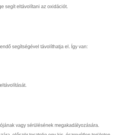
 segít eltávolítani az oxidációt.
ndő segítségével távolíthatja el. Így van:
eltávolítását.
ációjának vagy sérülésének megakadályozására.
ára, először tesztelje egy kis, észrevétlen területen,