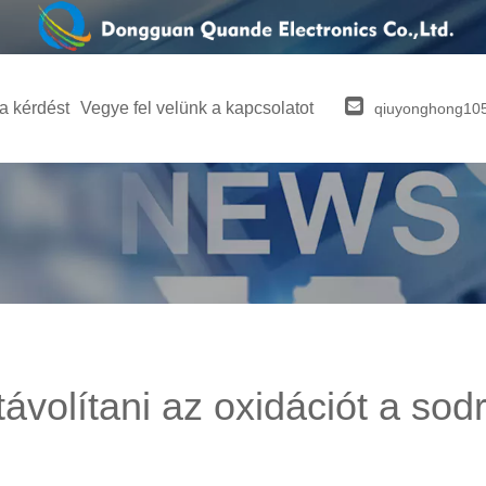
 a kérdést
Vegye fel velünk a kapcsolatot
qiuyonghong1
ávolítani az oxidációt a sod