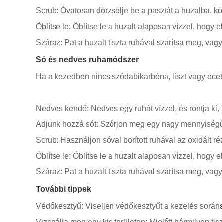
Scrub: Óvatosan dörzsölje be a pasztát a huzalba, kör
Öblítse le: Öblítse le a huzalt alaposan vízzel, hogy 
Száraz: Pat a huzalt tiszta ruhával szárítsa meg, va
Só és nedves ruhamódszer
Ha a kezedben nincs szódabikarbóna, liszt vagy ecet, 
Nedves kendő: Nedves egy ruhát vízzel, és rontja ki
Adjunk hozzá sót: Szórjon meg egy nagy mennyiségű 
Scrub: Használjon sóval borított ruhával az oxidált rézh
Öblítse le: Öblítse le a huzalt alaposan vízzel, hogy 
Száraz: Pat a huzalt tiszta ruhával szárítsa meg, va
További tippek
Védőkesztyű: Viseljen védőkesztyűt a kezelés során
Vizsgálja meg egy kis területen: Mielőtt bármilyen tis