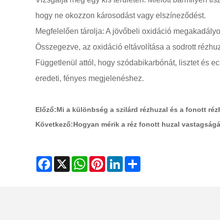
hogy ne okozzon károsodást vagy elszíneződést.
Megfelelően tárolja: A jövőbeli oxidáció megakadályo
Összegezve, az oxidáció eltávolítása a sodrott rézhu
Függetlenül attól, hogy szódabikarbónát, lisztet és e
eredeti, fényes megjelenéshez.
Előző:
Mi a különbség a szilárd rézhuzal és a fonott ré
Következő:
Hogyan mérik a réz fonott huzal vastagság
Facebook
X
WhatsApp
Pinterest
LinkedIn
Share