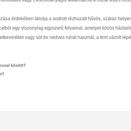
zása érdekében tárolja a sodrott rézhuzalt hűvös, száraz helye
zalból egy viszonylag egyszerű folyamat, amelyet közös háztartá
cetkeveréket vagy sót és nedves ruhát használ, a fent vázolt lépé
zhuzal között?
át?