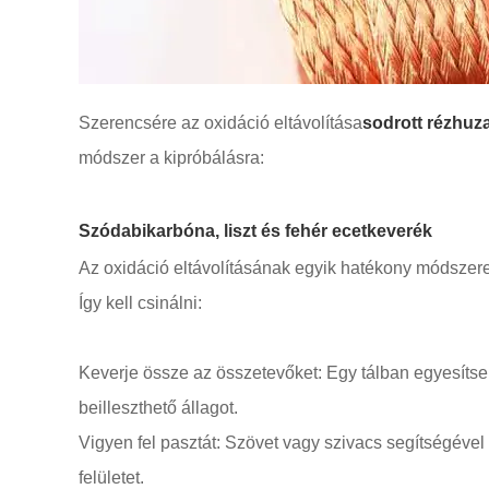
Szerencsére az oxidáció eltávolítása
sodrott rézhuza
módszer a kipróbálásra:
Szódabikarbóna, liszt és fehér ecetkeverék
Az oxidáció eltávolításának egyik hatékony módszere 
Így kell csinálni:
Keverje össze az összetevőket: Egy tálban egyesítse 
beilleszthető állagot.
Vigyen fel pasztát: Szövet vagy szivacs segítségével 
felületet.