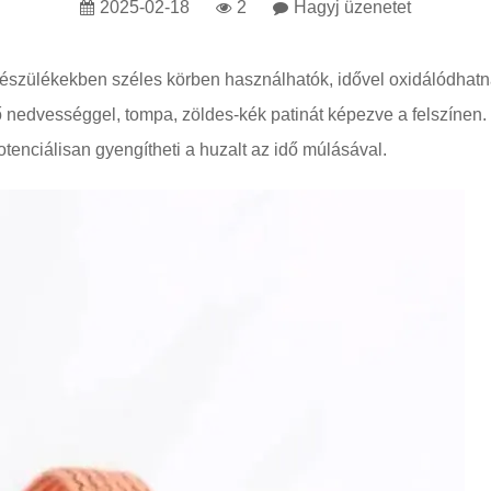
2025-02-18
2
Hagyj üzenetet
észülékekben széles körben használhatók, idővel oxidálódhatnak
ő nedvességgel, tompa, zöldes-kék patinát képezve a felszínen
enciálisan gyengítheti a huzalt az idő múlásával.