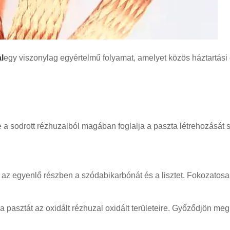
l
egy viszonylag egyértelmű folyamat, amelyet közös háztartási
a sodrott rézhuzalból magában foglalja a paszta létrehozását s
az egyenlő részben a szódabikarbónát és a lisztet. Fokozatosan
a pasztát az oxidált rézhuzal oxidált területeire. Győződjön me