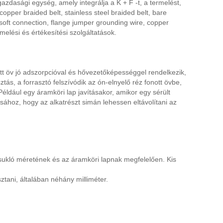
zdasági egység, amely integrálja a K + F -t, a termelést,
opper braided belt, stainless steel braided belt, bare
oft connection, flange jumper grounding wire, copper
elési és értékesítési szolgáltatások.
nott öv jó adszorpcióval és hővezetőképességgel rendelkezik,
tás, a forrasztó felszívódik az ón-elnyelő réz fonott övbe,
Például egy áramköri lap javításakor, amikor egy sérült
ásához, hogy az alkatrészt simán lehessen eltávolítani az
csukló méretének és az áramköri lapnak megfelelően. Kis
tani, általában néhány milliméter.