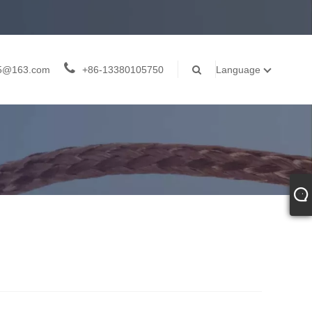
05@163.com
+86-13380105750
Language