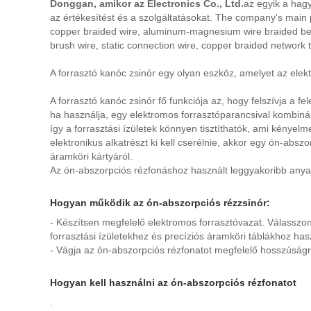
Donggan, amikor az Electronics Co., Ltd.
az egyik a hag
az értékesítést és a szolgáltatásokat. The company's main pr
copper braided wire, aluminum-magnesium wire braided belt
brush wire, static connection wire, copper braided network 
A forrasztó kanóc zsinór egy olyan eszköz, amelyet az elek
A forrasztó kanóc zsinór fő funkciója az, hogy felszívja a 
ha használja, egy elektromos forrasztóparancsival kombinálj
így a forrasztási ízületek könnyen tisztíthatók, ami kényel
elektronikus alkatrészt ki kell cserélnie, akkor egy ón-absz
áramköri kártyáról.
Az ón-abszorpciós rézfonáshoz használt leggyakoribb anya
Hogyan működik az ón-abszorpciós rézzsinór:
- Készítsen megfelelő elektromos forrasztóvazat. Válasszon
forrasztási ízületekhez és precíziós áramköri táblákhoz hasz
- Vágja az ón-abszorpciós rézfonatot megfelelő hosszúságra
Hogyan kell használni az ón-abszorpciós rézfonatot
.