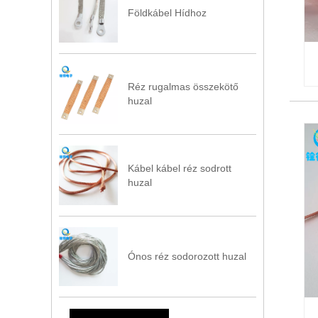
Földkábel Hídhoz
Réz rugalmas összekötő
huzal
Kábel kábel réz sodrott
huzal
Ónos réz sodorozott huzal