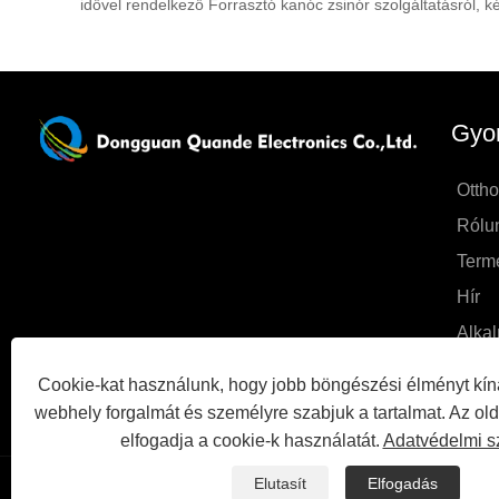
idővel rendelkező Forrasztó kanóc zsinór szolgáltatásról, ké
Gyor
Otth
Rólu
Term
Hír
Alka
Küldj
Cookie-kat használunk, hogy jobb böngészési élményt kín
Vegye
webhely forgalmát és személyre szabjuk a tartalmat. Az ol
elfogadja a cookie-k használatát.
Adatvédelmi s
Elutasít
Elfogadás
Links
Sitemap
RSS
XML
Adatvédelmi szabályzat