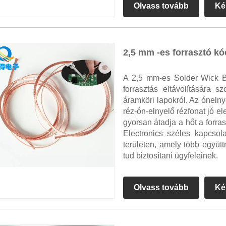
Olvass tovább
Ké
2,5 mm -es forrasztó kó
A 2,5 mm-es Solder Wick B
forrasztás eltávolítására s
áramköri lapokról. Az ónelny
réz-ón-elnyelő rézfonat jó e
gyorsan átadja a hőt a for
Electronics széles kapcsola
területen, amely több együtt
tud biztosítani ügyfeleinek.
Olvass tovább
Ké