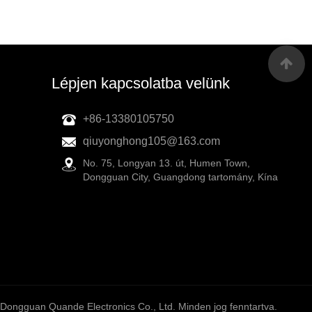
Lépjen kapcsolatba velünk
+86-13380105750
qiuyonghong105@163.com
No. 75, Longyan 13. út, Humen Town,
Dongguan City, Guangdong tartomány, Kína
Dongguan Quande Electronics Co., Ltd. Minden jog fenntartva.