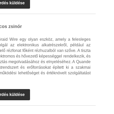
rdés küldése
cos zsinór
raid Wire egy olyan eszköz, amely a felesleges
zolgál az elektronikus alkatrészekről, például az
elő rézfonat főként rézhuzalból van szőve. A tiszta
lektromos és hővezető képességgel rendelkezik, és
rasztás megolvadásához és elnyeléséhez. A Quande
trendszert és erőforrásokat épített ki a szakmai
működési lehetőséget és értéknövelt szolgáltatást
rdés küldése