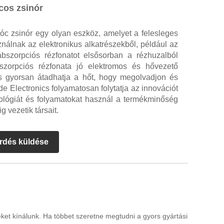
cos zsinór
óc zsinór egy olyan eszköz, amelyet a felesleges
sználnak az elektronikus alkatrészekből, például az
abszorpciós rézfonatot elsősorban a rézhuzalból
bszorpciós rézfonata jó elektromos és hővezető
s gyorsan átadhatja a hőt, hogy megolvadjon és
nde Electronics folyamatosan folytatja az innovációt
chnológiát és folyamatokat használ a termékminőség
g vezetik társait.
rdés küldése
ket kínálunk. Ha többet szeretne megtudni a gyors gyártási