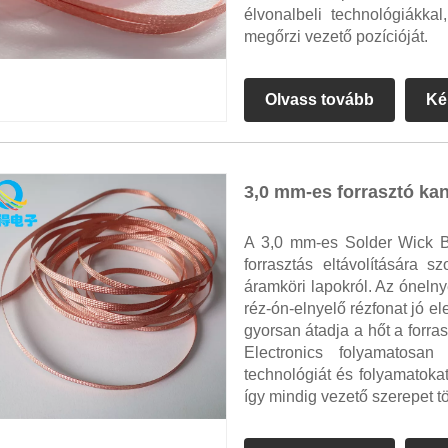
élvonalbeli technológiákkal
megőrzi vezető pozícióját.
Olvass tovább
Ké
3,0 mm-es forrasztó kan
A 3,0 mm-es Solder Wick B
forrasztás eltávolítására s
áramköri lapokról. Az ónelny
réz-ón-elnyelő rézfonat jó e
gyorsan átadja a hőt a for
Electronics folyamatosan 
technológiát és folyamatok
így mindig vezető szerepet töl