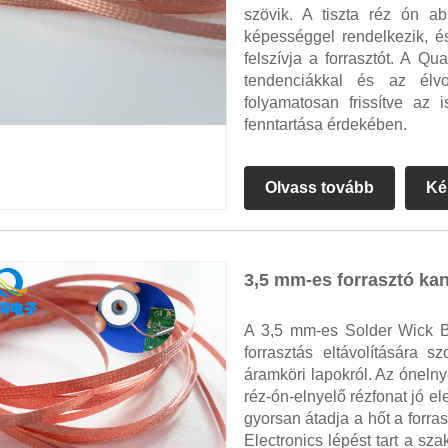
szövik. A tiszta réz ón a
képességgel rendelkezik, é
felszívja a forrasztót. A Qu
tendenciákkal és az élvon
folyamatosan frissítve az
fenntartása érdekében.
Olvass tovább
Ké
3,5 mm-es forrasztó kan
A 3,5 mm-es Solder Wick B
forrasztás eltávolítására s
áramköri lapokról. Az ónelny
réz-ón-elnyelő rézfonat jó e
gyorsan átadja a hőt a for
Electronics lépést tart a sza