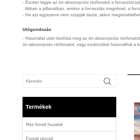
- Ezután tegye az ón-abszorpciós rézfonatot a forrasztócsukló
. Abban a pillanatban, amikor a forrasztás megolvad, a forras
- Ha azt egyszerre nem szopják tiszta, akkor megismételheti
Utógondozás
- Használat után tisztítsa meg az ón-abszorpciós rézfonatot
ón-abszorpciós rézfonatot, vagy eszközöket használhat a k
Termékek
Réz fonott huzalok
Fonott rézcső