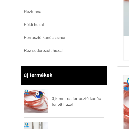
Rézfonna
Földi huzal
Forrasztó kanóc zsinór
Réz sodorozott huzal
új termékek
3,5 mm-es forrasztó kanóc
fonott huzal