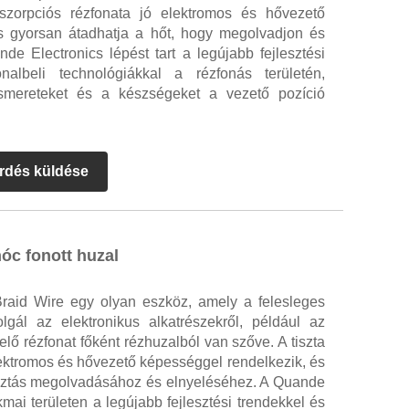
bszorpciós rézfonata jó elektromos és hővezető
s gyorsan átadhatja a hőt, hogy megolvadjon és
ande Electronics lépést tart a legújabb fejlesztési
albeli technológiákkal a rézfonás területén,
 ismereteket és a készségeket a vezető pozíció
rdés küldése
óc fonott huzal
raid Wire egy olyan eszköz, amely a felesleges
zolgál az elektronikus alkatrészekről, például az
elő rézfonat főként rézhuzalból van szőve. A tiszta
lektromos és hővezető képességgel rendelkezik, és
rasztás megolvadásához és elnyeléséhez. A Quande
kmai területen a legújabb fejlesztési trendekkel és