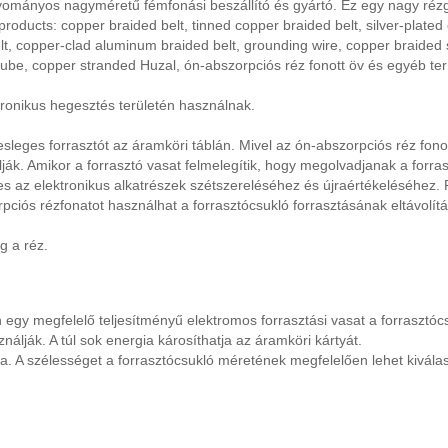
yományos nagyméretű fémfonási beszállító és gyártó. Ez egy nagy rézga
oducts: copper braided belt, tinned copper braided belt, silver-plated c
, copper-clad aluminum braided belt, grounding wire, copper braided s
tube, copper stranded Huzal, ón-abszorpciós réz fonott öv és egyéb term
tronikus hegesztés területén használnak.
felesleges forrasztót az áramköri táblán. Mivel az ón-abszorpciós réz fo
ák. Amikor a forrasztó vasat felmelegítik, hogy megolvadjanak a forrasz
mes az elektronikus alkatrészek szétszereléséhez és újraértékeléséhez. 
orpciós rézfonatot használhat a forrasztócsukló forrasztásának eltávolít
g a réz.
 egy megfelelő teljesítményű elektromos forrasztási vasat a forrasztó
nálják. A túl sok energia károsíthatja az áramköri kártyát.
. A szélességet a forrasztócsukló méretének megfelelően lehet kiválasz