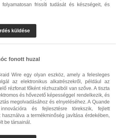
, folyamatosan frissíti tudását és készségeit, és
rdés küldése
óc fonott huzal
raid Wire egy olyan eszköz, amely a felesleges
zolgál az elektronikus alkatrészekről, például az
elő rézfonat főként rézhuzalból van szőve. A tiszta
lektromos és hővezető képességgel rendelkezik, és
rasztás megolvadásához és elnyeléséhez. A Quande
innovációra és fejlesztésre törekszik, fejlett
at használva a termékminőség javítása érdekében,
t be társainál.