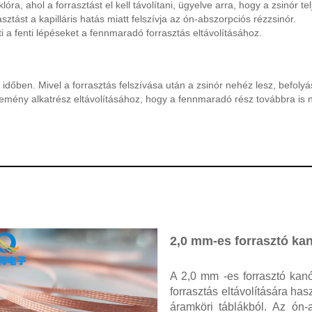
ra, ahol a forrasztást el kell távolítani, ügyelve arra, hogy a zsinór te
ztást a kapilláris hatás miatt felszívja az ón-abszorpciós rézzsinór.
 a fenti lépéseket a fennmaradó forrasztás eltávolításához.
 időben. Mivel a forrasztás felszívása után a zsinór nehéz lesz, befoly
emény alkatrész eltávolításához, hogy a fennmaradó rész továbbra is 
2,0 mm-es forrasztó kan
A 2,0 mm -es forrasztó kan
forrasztás eltávolítására ha
áramköri táblákból. Az ón-