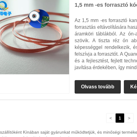
1,5 mm -es forrasztó kó
Az 1,5 mm -es forrasztó kan
forrasztás eltávolítására ha
áramköri táblákból. Az ón-
szövik. A tiszta réz ón a
képességgel rendelkezik, é
felszívja a forrasztót. A Qua
és a fejlesztést, fejlett te
javítása érdekében, így mindi
Olvass tovább
Ké
<
1
>
zállítóként Kínában saját gyárunkat működtetjük, és minőségi terméke