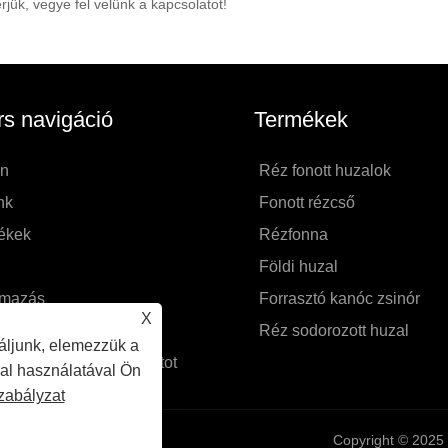
rjük, vegye fel velünk a kapcsolatot!
s navigáció
Termékek
on
Réz fonott huzalok
nk
Fonott rézcső
ékek
Rézfonna
Földi huzal
lmazás
Forrasztó kanóc zsinór
X
e el a kérdést
Réz sodorozott huzal
áljunk, elemezzük a
 fel velünk a kapcsolatot
dal használatával Ön
zabályzat
Copyright © 2025 