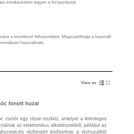
ljes érintkezésben legyen a forrasztással.
ásolva a következő felhasználást. Megszakíthatja a használt
normálisan használható.
View as
óc fonott huzal
óc zsinór egy olyan eszköz, amelyet a felesleges
sználnak az elektronikus alkatrészekből, például az
abszorpciós rézfonatot elsősorban a rézhuzalból