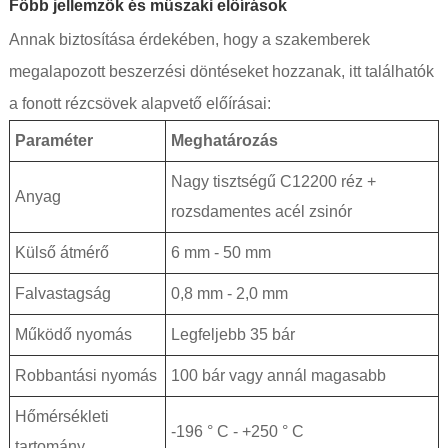
Főbb jellemzők és műszaki előírások
Annak biztosítása érdekében, hogy a szakemberek
megalapozott beszerzési döntéseket hozzanak, itt találhatók
a fonott rézcsövek alapvető előírásai:
Paraméter
Meghatározás
Nagy tisztségű C12200 réz +
Anyag
rozsdamentes acél zsinór
Külső átmérő
6 mm - 50 mm
Falvastagság
0,8 mm - 2,0 mm
Működő nyomás
Legfeljebb 35 bár
Robbantási nyomás
100 bár vagy annál magasabb
Hőmérsékleti
-196 ° C - +250 ° C
tartomány