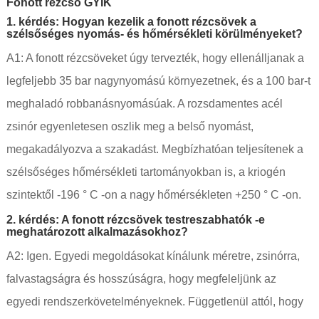
Fonott rézcső GYIK
1. kérdés: Hogyan kezelik a fonott rézcsövek a
szélsőséges nyomás- és hőmérsékleti körülményeket?
A1: A fonott rézcsöveket úgy tervezték, hogy ellenálljanak a
legfeljebb 35 bar nagynyomású környezetnek, és a 100 bar-t
meghaladó robbanásnyomásúak. A rozsdamentes acél
zsinór egyenletesen oszlik meg a belső nyomást,
megakadályozva a szakadást. Megbízhatóan teljesítenek a
szélsőséges hőmérsékleti tartományokban is, a kriogén
szintektől -196 ° C -on a nagy hőmérsékleten +250 ° C -on.
2. kérdés: A fonott rézcsövek testreszabhatók -e
meghatározott alkalmazásokhoz?
A2: Igen. Egyedi megoldásokat kínálunk méretre, zsinórra,
falvastagságra és hosszúságra, hogy megfeleljünk az
egyedi rendszerkövetelményeknek. Függetlenül attól, hogy