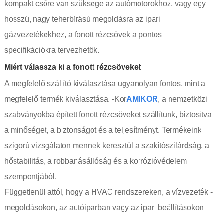
kompakt csőre van szüksége az autómotorokhoz, vagy egy
hosszú, nagy teherbírású megoldásra az ipari
gázvezetékekhez, a fonott rézcsövek a pontos
specifikációkra tervezhetők.
Miért válassza ki a fonott rézcsöveket
A megfelelő szállító kiválasztása ugyanolyan fontos, mint a
megfelelő termék kiválasztása. -Kor
AMIKOR
, a nemzetközi
szabványokba épített fonott rézcsöveket szállítunk, biztosítva
a minőséget, a biztonságot és a teljesítményt. Termékeink
szigorú vizsgálaton mennek keresztül a szakítószilárdság, a
hőstabilitás, a robbanásállóság és a korrózióvédelem
szempontjából.
Függetlenül attól, hogy a HVAC rendszereken, a vízvezeték -
megoldásokon, az autóiparban vagy az ipari beállításokon