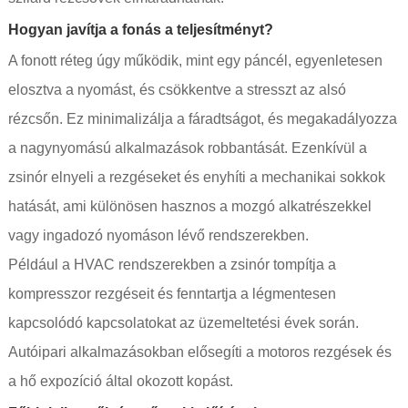
Hogyan javítja a fonás a teljesítményt?
A fonott réteg úgy működik, mint egy páncél, egyenletesen
elosztva a nyomást, és csökkentve a stresszt az alsó
rézcsőn. Ez minimalizálja a fáradtságot, és megakadályozza
a nagynyomású alkalmazások robbantását. Ezenkívül a
zsinór elnyeli a rezgéseket és enyhíti a mechanikai sokkok
hatását, ami különösen hasznos a mozgó alkatrészekkel
vagy ingadozó nyomáson lévő rendszerekben.
Például a HVAC rendszerekben a zsinór tompítja a
kompresszor rezgéseit és fenntartja a légmentesen
kapcsolódó kapcsolatokat az üzemeltetési évek során.
Autóipari alkalmazásokban elősegíti a motoros rezgések és
a hő expozíció által okozott kopást.