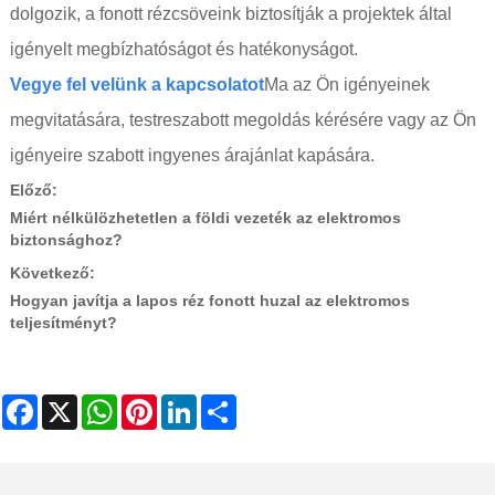
dolgozik, a fonott rézcsöveink biztosítják a projektek által
igényelt megbízhatóságot és hatékonyságot.
Vegye fel velünk a kapcsolatot
Ma az Ön igényeinek
megvitatására, testreszabott megoldás kérésére vagy az Ön
igényeire szabott ingyenes árajánlat kapására.
Előző:
Miért nélkülözhetetlen a földi vezeték az elektromos
biztonsághoz?
Következő:
Hogyan javítja a lapos réz fonott huzal az elektromos
teljesítményt?
Facebook
X
WhatsApp
Pinterest
LinkedIn
Share