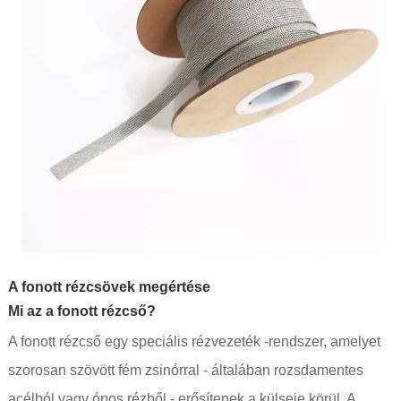
A fonott rézcsövek megértése
Mi az a fonott rézcső?
A fonott rézcső egy speciális rézvezeték -rendszer, amelyet
szorosan szövött fém zsinórral - általában rozsdamentes
acélból vagy ónos rézből - erősítenek a külseje körül. A