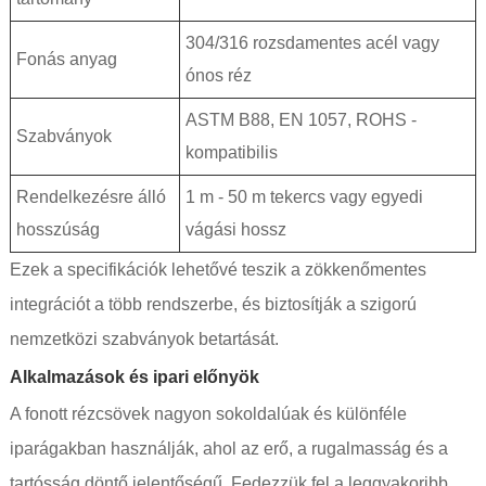
304/316 rozsdamentes acél vagy
Fonás anyag
ónos réz
ASTM B88, EN 1057, ROHS -
Szabványok
kompatibilis
Rendelkezésre álló
1 m - 50 m tekercs vagy egyedi
hosszúság
vágási hossz
Ezek a specifikációk lehetővé teszik a zökkenőmentes
integrációt a több rendszerbe, és biztosítják a szigorú
nemzetközi szabványok betartását.
Alkalmazások és ipari előnyök
A fonott rézcsövek nagyon sokoldalúak és különféle
iparágakban használják, ahol az erő, a rugalmasság és a
tartósság döntő jelentőségű. Fedezzük fel a leggyakoribb