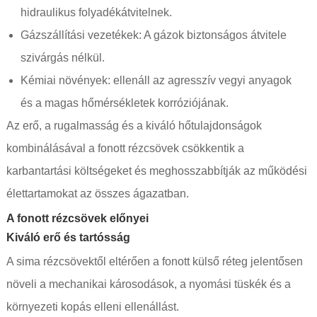
hidraulikus folyadékátvitelnek.
Gázszállítási vezetékek: A gázok biztonságos átvitele
szivárgás nélkül.
Kémiai növények: ellenáll az agresszív vegyi anyagok
és a magas hőmérsékletek korróziójának.
Az erő, a rugalmasság és a kiváló hőtulajdonságok
kombinálásával a fonott rézcsövek csökkentik a
karbantartási költségeket és meghosszabbítják az működési
élettartamokat az összes ágazatban.
A fonott rézcsövek előnyei
Kiváló erő és tartósság
A sima rézcsövektől eltérően a fonott külső réteg jelentősen
növeli a mechanikai károsodások, a nyomási tüskék és a
környezeti kopás elleni ellenállást.