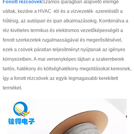
Fonott rézcsövek
Számos iparágban alapvető elemgé
váltak, kezdve a HVAC -tól és a vízvezeték -szereléstől a
hűtésig, az autóipari és ipari alkalmazásokig. Kombinálva a
réz kivételes termikus és elektromos vezetőképességét a
fonott szerkezetek rugalmasságával és megerősítésével,
ezek a csövek páratlan teljesítményt nyújtanak az igényes
környezetben. A mai versenyképes tájban a szakemberek
tartós, hatékony és költséghatékony megoldásokat keresnek,
így a fonott rézcsövek az egyik legmagasabb kerekített
terméket.