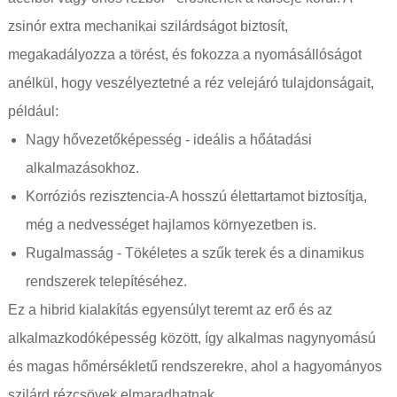
zsinór extra mechanikai szilárdságot biztosít,
megakadályozza a törést, és fokozza a nyomásállóságot
anélkül, hogy veszélyeztetné a réz velejáró tulajdonságait,
például:
Nagy hővezetőképesség - ideális a hőátadási
alkalmazásokhoz.
Korróziós rezisztencia-A hosszú élettartamot biztosítja,
még a nedvességet hajlamos környezetben is.
Rugalmasság - Tökéletes a szűk terek és a dinamikus
rendszerek telepítéséhez.
Ez a hibrid kialakítás egyensúlyt teremt az erő és az
alkalmazkodóképesség között, így alkalmas nagynyomású
és magas hőmérsékletű rendszerekre, ahol a hagyományos
szilárd rézcsövek elmaradhatnak.