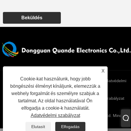
Beküldés
X
Cookie-kat használunk, hogy jobb
Links
Sitemap
RSS
XML
Adatvédelmi
böngészési élményt kínáljunk, elemezzük a
webhely forgalmát és személyre szabjuk a
szabályzat
tartalmat. Az oldal használatával Ön
elfogadja a cookie-k használatát.
Adatvédelmi szabályzat
Copyright © 2025 Dongguan Quande Electronics Co., Ltd. Minden
jog fenntartva.
Elutasít
Elfogadás