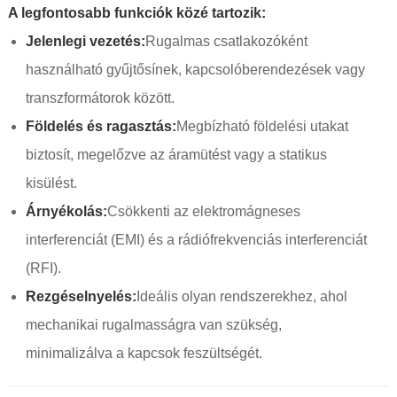
A legfontosabb funkciók közé tartozik:
Jelenlegi vezetés:
Rugalmas csatlakozóként
használható gyűjtősínek, kapcsolóberendezések vagy
transzformátorok között.
Földelés és ragasztás:
Megbízható földelési utakat
biztosít, megelőzve az áramütést vagy a statikus
kisülést.
Árnyékolás:
Csökkenti az elektromágneses
interferenciát (EMI) és a rádiófrekvenciás interferenciát
(RFI).
Rezgéselnyelés:
Ideális olyan rendszerekhez, ahol
mechanikai rugalmasságra van szükség,
minimalizálva a kapcsok feszültségét.