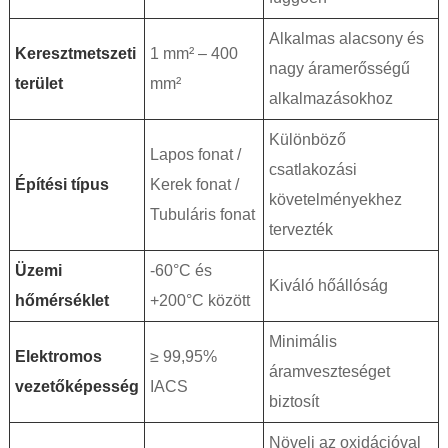
Alkalmas alacsony és
Keresztmetszeti
1 mm² – 400
nagy áramerősségű
terület
mm²
alkalmazásokhoz
Különböző
Lapos fonat /
csatlakozási
Építési típus
Kerek fonat /
követelményekhez
Tubuláris fonat
tervezték
Üzemi
-60°C és
Kiváló hőállóság
hőmérséklet
+200°C között
Minimális
Elektromos
≥ 99,95%
áramveszteséget
vezetőképesség
IACS
biztosít
Növeli az oxidációval