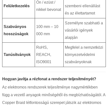
Ón / ezüst /
Felületkezelés
szembeni ellenállást
nikkel bevonat
és az élettartamot
Személyre szabható a
Szabványos
100 mm – 10
vásárlói igények
hosszúságok
000 mm
alapján
RoHS,
Megfelel a nemzetközi
Tanúsítványok
REACH,
környezetvédelmi
ISO9001
szabványoknak
Hogyan javítja a rézfonat a rendszer teljesítményét?
Az elektromos rendszerek teljesítménye nagymértékben
függ a vezető anyagok minőségétől és megbízhatóságától. A
Copper Braid létfontosságú szerepet játszik az elektromos