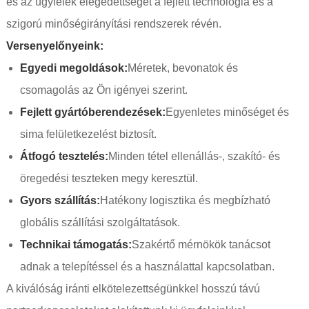
és az ügyfelek elégedettségét a fejlett technológia és a
szigorú minőségirányítási rendszerek révén.
Versenyelőnyeink:
Egyedi megoldások:
Méretek, bevonatok és
csomagolás az Ön igényei szerint.
Fejlett gyártóberendezések:
Egyenletes minőséget és
sima felületkezelést biztosít.
Átfogó tesztelés:
Minden tétel ellenállás-, szakító- és
öregedési teszteken megy keresztül.
Gyors szállítás:
Hatékony logisztika és megbízható
globális szállítási szolgáltatások.
Technikai támogatás:
Szakértő mérnökök tanácsot
adnak a telepítéssel és a használattal kapcsolatban.
A kiválóság iránti elkötelezettségünkkel hosszú távú