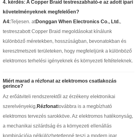
4. kérdés: A Copper Braid testreszabható-e az adott ipari
követelményeknek megfelelően?
A4:
Teljesen. at
Donggan When Electronics Co., Ltd.
,
testreszabott Copper Braid megoldásokat kínálunk
különböző méretekben, hosszúságban, bevonatokban és
keresztmetszeti területeken, hogy megfeleljünk a különböző
elektromos terhelési igényeknek és környezeti feltételeknek.
Miért marad a rézfonat az elektromos csatlakozás
gerince?
Az erőátviteli rendszerektől az érzékeny elektronikai
szerelvényekig,
Rézfonat
továbbra is a megbízható
elektromos tervezés sarokköve. Az elektromos hatékonyság,
a mechanikai szilárdság és a környezeti ellenállás
kombinációja nélkülözhetetlenné teszi a modern ipar