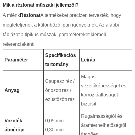
Mik a rézfonat műszaki jellemzői?
A miénk
Rézfonat
A termékeket precízen tervezték, hogy
megfeleljenek a különböző ipari igényeknek. Az alábbi
táblázat a tipikus műszaki paramétereket kiemeli
referenciaként:
Specifikációs
Paraméter
Leírás
tartomány
Magas
Csupasz réz /
vezetőképességet és
Anyag
ónozott réz /
korrózióállóságot
ezüstözött réz
biztosít
Rugalmasságtól és
Vezeték
0,05 mm –
áramterhelhetőségtől
átmérője
0,30 mm
függően