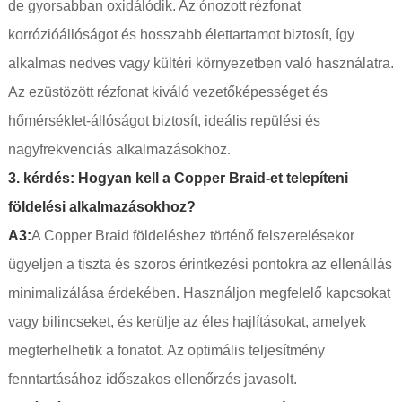
de gyorsabban oxidálódik. Az ónozott rézfonat
korrózióállóságot és hosszabb élettartamot biztosít, így
alkalmas nedves vagy kültéri környezetben való használatra.
Az ezüstözött rézfonat kiváló vezetőképességet és
hőmérséklet-állóságot biztosít, ideális repülési és
nagyfrekvenciás alkalmazásokhoz.
3. kérdés: Hogyan kell a Copper Braid-et telepíteni
földelési alkalmazásokhoz?
A3:
A Copper Braid földeléshez történő felszerelésekor
ügyeljen a tiszta és szoros érintkezési pontokra az ellenállás
minimalizálása érdekében. Használjon megfelelő kapcsokat
vagy bilincseket, és kerülje az éles hajlításokat, amelyek
megterhelhetik a fonatot. Az optimális teljesítmény
fenntartásához időszakos ellenőrzés javasolt.