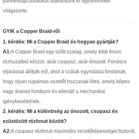
partnerkapcsolatokat alakítottunk ki ügyfeleinkkel
világszerte.
GYIK a Copper Braid-ről
1. kérdés: Mi a Copper Braid és hogyan gyártják?
A1:
A Copper Braid egy szőtt szalag, amely több finom
rézhuzalból készül, akár csupasz, akár ónozott. Fonásos
eljárással állítják elő, ahol a szálak egymásba fonódnak,
hogy olyan rugalmas vezetőt hozzanak létre, amely képes
nagy áramot hordozni és ellenáll a mechanikai
igénybevételnek.
2. kérdés: Mi a különbség az ónozott, csupasz és
ezüstözött rézfonat között?
A2:
A csupasz rézfonat maximális vezetőképességet biztosít,