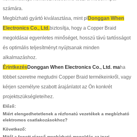
számára.
Megbízható gyártó kiválasztása, mint pl
Donggan When
Electronics Co., Ltd.
biztosítja, hogy a Copper Braid
megoldásai egyenletes minőséget, hosszú távú tartósságot
és optimális teljesítményt nyújtsanak minden
alkalmazáshoz.
Érintkezés
Donggan When Electronics Co., Ltd. ma
ha
többet szeretne megtudni Copper Braid termékeinkről, vagy
kérjen személyre szabott árajánlatot az Ön konkrét
projektszükségleteihez.
Előző:
Miért elengedhetetlenek a rézfonatú vezetékek a megbízható
elektromos csatlakozásokhoz?
Következő:
Mitől a fonott rézcső megbízható megoldás az ipari