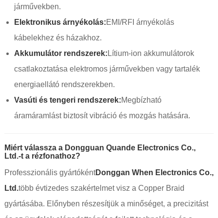
járművekben.
Elektronikus árnyékolás:
EMI/RFI árnyékolás
kábelekhez és házakhoz.
Akkumulátor rendszerek:
Lítium-ion akkumulátorok
csatlakoztatása elektromos járművekben vagy tartalék
energiaellátó rendszerekben.
Vasúti és tengeri rendszerek:
Megbízható
áramáramlást biztosít vibráció és mozgás hatására.
Miért válassza a Dongguan Quande Electronics Co.,
Ltd.-t a rézfonathoz?
Professzionális gyártóként
Donggan When Electronics Co.,
Ltd.
több évtizedes szakértelmet visz a Copper Braid
gyártásába. Előnyben részesítjük a minőséget, a precizitást