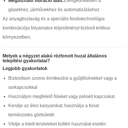
Megbízható vibráció alatt:
Elengedhetetlen a
gépekhez, járművekhez és automatizáláshoz
Az anyagtisztaság és a speciális fonástechnológia
kombinációja folyamatos teljesítményt biztosít kritikus
környezetben.
Melyek a négyzet alakú rézfonott huzal általános
telepítési gyakorlatai?
Legjobb gyakorlatok
Biztosítson szoros érintkezést a gyűjtősínekkel vagy a
sorkapcsokkal
Használjon megfelelő füleket vagy préselt kapcsokat
Kerülje az éles kanyarokat; használja a fonat
természetes görbületét
Védje a kitett területeket kültéri használat esetén