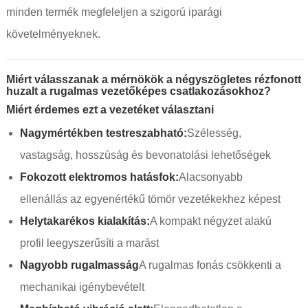
minden termék megfeleljen a szigorú iparági
követelményeknek.
Miért válasszanak a mérnökök a négyszögletes rézfonott
huzalt a rugalmas vezetőképes csatlakozásokhoz?
Miért érdemes ezt a vezetéket választani
Nagymértékben testreszabható:
Szélesség,
vastagság, hosszúság és bevonatolási lehetőségek
Fokozott elektromos hatásfok:
Alacsonyabb
ellenállás az egyenértékű tömör vezetékekhez képest
Helytakarékos kialakítás:
A kompakt négyzet alakú
profil leegyszerűsíti a marást
Nagyobb rugalmasság
A rugalmas fonás csökkenti a
mechanikai igénybevételt