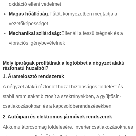
oxidáció elleni védelmet
Magas hőállóság:
Fűtött környezetben megtartja a
vezetőképességet
Mechanikai szilárdság:
Ellenáll a feszültségnek és a
vibrációs igénybevételnek
Mely iparágak profitálnak a legtöbbet a négyzet alakú
rézfonatú huzalból?
1.
Áramelosztó rendszerek
A négyzet alakú rézfonott huzal biztonságos földelést és
stabil áramutakat biztosít a szekrényekben, a gyűjtősín-
csatlakozásokban és a kapcsolóberendezésekben.
2.
Autóipari és elektromos járművek rendszerek
Akkumulátorcsomag földelésére, inverter csatlakozásokra és