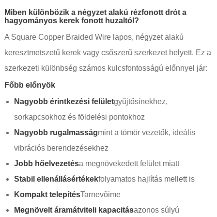
Miben különbözik a négyzet alakú rézfonott drót a
hagyományos kerek fonott huzaltól?
A Square Copper Braided Wire lapos, négyzet alakú
keresztmetszetű kerek vagy csőszerű szerkezet helyett. Ez a
szerkezeti különbség számos kulcsfontosságú előnnyel jár:
Főbb előnyök
Nagyobb érintkezési felület
gyűjtősínekhez,
sorkapcsokhoz és földelési pontokhoz
Nagyobb rugalmasság
mint a tömör vezetők, ideális
vibrációs berendezésekhez
Jobb hőelvezetés
a megnövekedett felület miatt
Stabil ellenállásértékek
folyamatos hajlítás mellett is
Kompakt telepítés
Tarnevõime
Megnövelt áramátviteli kapacitás
azonos súlyú