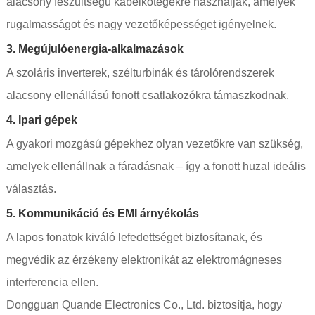
alacsony feszültségű kábelkötegekre használják, amelyek
rugalmasságot és nagy vezetőképességet igényelnek.
3.
Megújulóenergia-alkalmazások
A szoláris inverterek, szélturbinák és tárolórendszerek
alacsony ellenállású fonott csatlakozókra támaszkodnak.
4.
Ipari gépek
A gyakori mozgású gépekhez olyan vezetőkre van szükség,
amelyek ellenállnak a fáradásnak – így a fonott huzal ideális
választás.
5.
Kommunikáció és EMI árnyékolás
A lapos fonatok kiváló lefedettséget biztosítanak, és
megvédik az érzékeny elektronikát az elektromágneses
interferencia ellen.
Dongguan Quande Electronics Co., Ltd. biztosítja, hogy