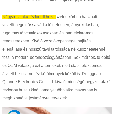
Négyzet alakú rézfonott huzal
széles körben használt
vezetőmegoldássá vált a földelésben, árnyékolásban,
rugalmas tápcsatlakozásokban és ipari elektromos
rendszerekben. Kiváló vezetőképessége, hajlítási
ellenállása és hosszú távú tartóssága nélkülözhetetlenné
teszi a modern berendezésgyártásban. Sok mérnök, telepítő
és OEM választja ezt a terméket, mert stabil elektromos
átvitelt biztosít nehéz körülmények között is. Dongguan
Quande Electronics Co., Ltd. kiváló minőségű négyzet alakú
rézfonott huzalt kínál, amelyet több alkalmazásban is
megbízható teljesítményre terveztek.