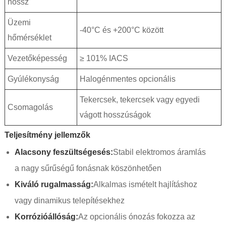
hossz
Üzemi
-40°C és +200°C között
hőmérséklet
Vezetőképesség
≥ 101% IACS
Gyúlékonyság
Halogénmentes opcionális
Tekercsek, tekercsek vagy egyedi
Csomagolás
vágott hosszúságok
Teljesítmény jellemzők
Alacsony feszültségesés:
Stabil elektromos áramlás
a nagy sűrűségű fonásnak köszönhetően
Kiváló rugalmasság:
Alkalmas ismételt hajlításhoz
vagy dinamikus telepítésekhez
Korrózióállóság:
Az opcionális ónozás fokozza az