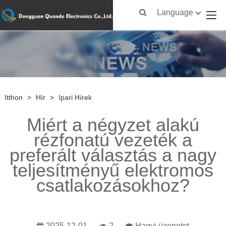
Language
Itthon
>
Hír
>
Ipari Hírek
Miért a négyzet alakú
rézfonatú vezeték a
preferált választás a nagy
teljesítményű elektromos
csatlakozásokhoz?
2025-12-01
2
Hagyj üzenetet