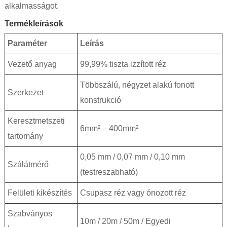
alkalmasságot.
Termékleírások
Paraméter
Leírás
Vezető anyag
99,99% tiszta izzított réz
Többszálú, négyzet alakú fonott
Szerkezet
konstrukció
Keresztmetszeti
6mm² – 400mm²
tartomány
0,05 mm / 0,07 mm / 0,10 mm
Szálátmérő
(testreszabható)
Felületi kikészítés
Csupasz réz vagy ónozott réz
Szabványos
10m / 20m / 50m / Egyedi