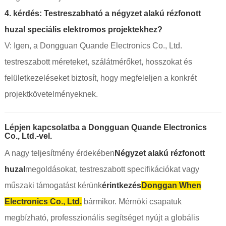
4. kérdés: Testreszabható a négyzet alakú rézfonott
huzal speciális elektromos projektekhez?
V: Igen, a Dongguan Quande Electronics Co., Ltd.
testreszabott méreteket, szálátmérőket, hosszokat és
felületkezeléseket biztosít, hogy megfeleljen a konkrét
projektkövetelményeknek.
Lépjen kapcsolatba a Dongguan Quande Electronics
Co., Ltd.-vel.
A nagy teljesítmény érdekében
Négyzet alakú rézfonott
huzal
megoldásokat, testreszabott specifikációkat vagy
műszaki támogatást kérünk
érintkezés
Donggan When
Electronics Co., Ltd.
bármikor. Mérnöki csapatuk
megbízható, professzionális segítséget nyújt a globális