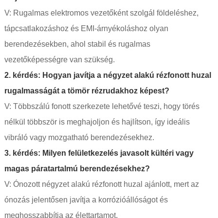
V: Rugalmas elektromos vezetőként szolgál földeléshez,
tápcsatlakozáshoz és EMI-árnyékoláshoz olyan
berendezésekben, ahol stabil és rugalmas
vezetőképességre van szükség.
2. kérdés: Hogyan javítja a négyzet alakú rézfonott huzal
rugalmasságát a tömör rézrudakhoz képest?
V: Többszálú fonott szerkezete lehetővé teszi, hogy törés
nélkül többször is meghajoljon és hajlítson, így ideális
vibráló vagy mozgatható berendezésekhez.
3. kérdés: Milyen felületkezelés javasolt kültéri vagy
magas páratartalmú berendezésekhez?
V: Ónozott négyzet alakú rézfonott huzal ajánlott, mert az
ónozás jelentősen javítja a korrózióállóságot és
meghosszabbítja az élettartamot.