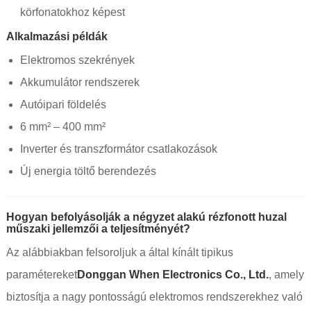
körfonatokhoz képest
Alkalmazási példák
Elektromos szekrények
Akkumulátor rendszerek
Autóipari földelés
6 mm² – 400 mm²
Inverter és transzformátor csatlakozások
Új energia töltő berendezés
Hogyan befolyásolják a négyzet alakú rézfonott huzal
műszaki jellemzői a teljesítményét?
Az alábbiakban felsoroljuk a által kínált tipikus
paramétereket
Donggan When Electronics Co., Ltd.
, amely
biztosítja a nagy pontosságú elektromos rendszerekhez való